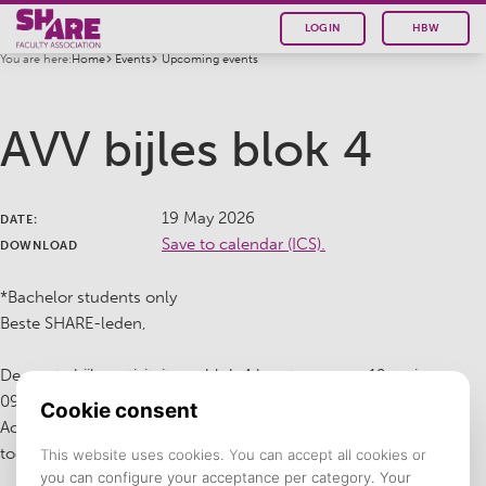
LOGIN
HBW
You are here:
Home
Events
Upcoming events
AVV bijles blok 4
19 May 2026
DATE:
Save to calendar (ICS).
DOWNLOAD
*Bachelor students only
Beste SHARE-leden,
De eerste bijlesactiviteit van blok 4 komt eraan op 19 mei van
09:00 tot 11:00! Dit keer krijg je de kans om je kennis van de
Academische vorming & vaardigheden te verdiepen in een
toegankelijke en praktische sessie.