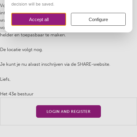
Voor slechts €5 eigen bijdrage kun je deelnemen aan een
interactieve bijles waarin we de belangrijkste concepten en
vraagstukken uit dit blok stap voor stap doornemen. Ideaal als
voorbereiding op het tentamen en perfect om lastige thema’s
helder en toepasbaar te maken.
De locatie volgt nog.
Je kunt je nu alvast inschrijven via de SHARE-website.
Liefs,
Het 43e bestuur
LOGIN AND REGISTER