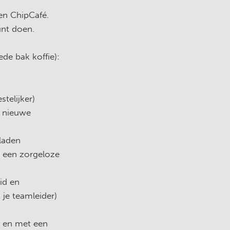
en ChipCafé.
unt doen.
de bak koffie):
telijker)
t nieuwe
laden
r een zorgeloze
id en
je teamleider)
y en met een