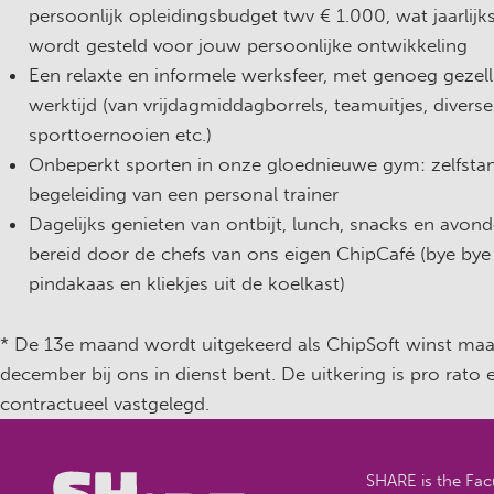
persoonlijk opleidingsbudget twv € 1.000, wat jaarlijk
wordt gesteld voor jouw persoonlijke ontwikkeling
Een relaxte en informele werksfeer, met genoeg gezell
werktijd (van vrijdagmiddagborrels, teamuitjes, diverse
sporttoernooien etc.)
Onbeperkt sporten in onze gloednieuwe gym: zelfstan
begeleiding van een personal trainer
Dagelijks genieten van ontbijt, lunch, snacks en avond
bereid door de chefs van ons eigen ChipCafé (bye by
pindakaas en kliekjes uit de koelkast)
* De 13e maand wordt uitgekeerd als ChipSoft winst maak
december bij ons in dienst bent. De uitkering is pro rato 
contractueel vastgelegd.
SHARE is the Facu