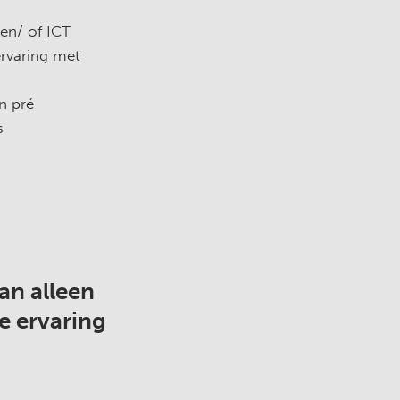
en/ of ICT
ervaring met
n pré
es
t
an alleen
le ervaring