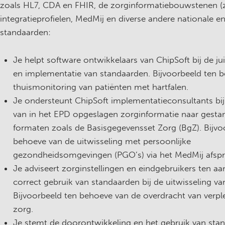
zoals HL7, CDA en FHIR, de zorginformatiebouwstenen (z
integratieprofielen, MedMij en diverse andere nationale en
standaarden:
Je helpt software ontwikkelaars van ChipSoft bij de ju
en implementatie van standaarden. Bijvoorbeeld ten 
thuismonitoring van patiënten met hartfalen.
Je ondersteunt ChipSoft implementatieconsultants bij 
van in het EPD opgeslagen zorginformatie naar gesta
formaten zoals de Basisgegevensset Zorg (BgZ). Bijvo
behoeve van de uitwisseling met persoonlijke
gezondheidsomgevingen (PGO’s) via het MedMij afspra
Je adviseert zorginstellingen en eindgebruikers ten aa
correct gebruik van standaarden bij de uitwisseling v
Bijvoorbeeld ten behoeve van de overdracht van verp
zorg.
Je stemt de doorontwikkeling en het gebruik van sta