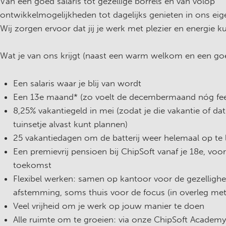
Van een goed salaris tot gezellige borrels en van volop
ontwikkelmogelijkheden tot dagelijks genieten in ons eig
Wij zorgen ervoor dat jij je werk met plezier en energie k
Wat je van ons krijgt (naast een warm welkom en een goe
Een salaris waar je blij van wordt
Een 13e maand* (zo voelt de decembermaand nóg fees
8,25% vakantiegeld in mei (zodat je die vakantie of da
tuinsetje alvast kunt plannen)
25 vakantiedagen om de batterij weer helemaal op te 
Een premievrij pensioen bij ChipSoft vanaf je 18e, voo
toekomst
Flexibel werken: samen op kantoor voor de gezellighe
afstemming, soms thuis voor de focus (in overleg met 
Veel vrijheid om je werk op jouw manier te doen
Alle ruimte om te groeien: via onze ChipSoft Academ