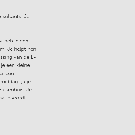
sultants. Je
n
a heb je een
m. Je helpt hen
ssing van de E-
je een kleine
er een
e middag ga je
ziekenhuis. Je
matie wordt