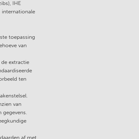
ibs), IHE
 internationale
iste toepassing
behoeve van
de extractie
ndaardiseerde
orbeeld ten
kenstelsel.
nzien van
an gegevens.
leegkundige
ndaarden af met