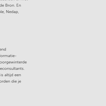
 de Bron. En
le, Nedap,
iend
formatie-
 doorgewinterde
ieconsultants.
s altijd een
orden die je