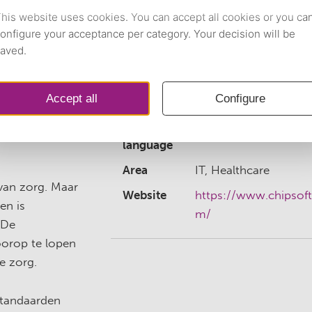
aliseren? Word
Company
Chipsoft
Type
Full time
Location
Amsterdam
Sector
Consultancy, IT
moderne eHealth
Required
Dutch
n het ziekenhuis
language
Area
IT, Healthcare
van zorg. Maar
Website
https://www.chipsoft
en is
m/
 De
oorop te lopen
e zorg.
standaarden