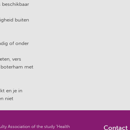
s beschikbaar
igheid buiten
dig of onder
eten, vers
e boterham met
t en je in
en niet
lty Association of the study ‘Health
Contact