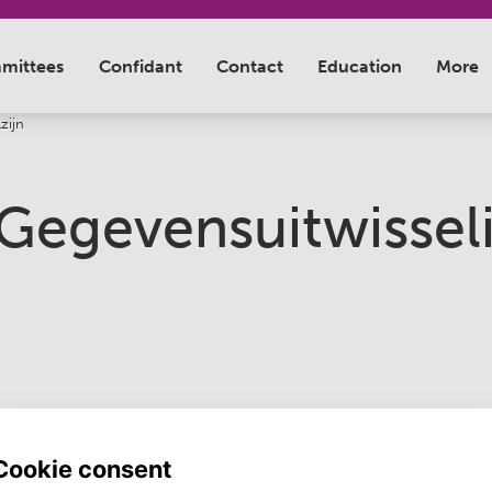
zijn
 Gegevensuitwissel
org beter kan?